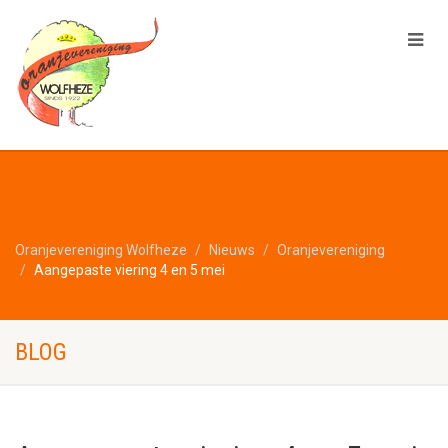
Oranjevereniging Wolfheze
Nieuws
Oranjevereniging
Aangepaste viering 4 en 5 mei
BLOG