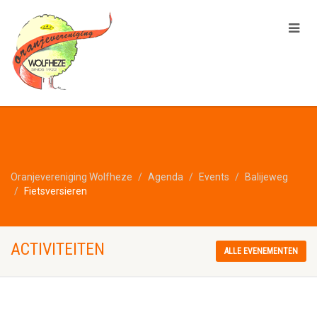
Oranjevereniging Wolfheze
Agenda
Events
Balijeweg
Fietsversieren
ACTIVITEITEN
ALLE EVENEMENTEN