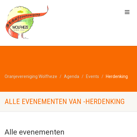
Oranjevereniging Wolfheze
Agenda
Events
Herdenking
ALLE EVENEMENTEN VAN -HERDENKING
Alle evenementen