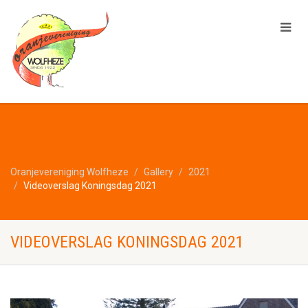
Oranjevereniging Wolfheze
Gallery
2021
Videoverslag Koningsdag 2021
VIDEOVERSLAG KONINGSDAG 2021