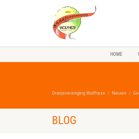
HOME
Oranjevereniging Wolfheze
Nieuws
Ge
BLOG