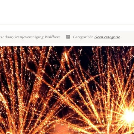
st door;Oranjevereniging Wolfheze
Categorieën:
Geen categorie