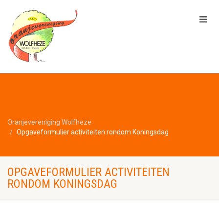
Oranjevereniging Wolfheze
Opgaveformulier activiteiten rondom Koningsdag
OPGAVEFORMULIER ACTIVITEITEN
RONDOM KONINGSDAG