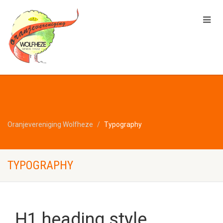
Oranjevereniging Wolfheze
Typography
TYPOGRAPHY
H1 heading style