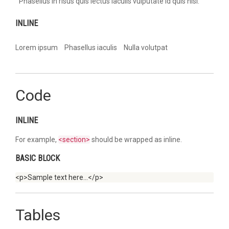
Phasellus in risus quis lectus iaculis vulputate id quis nisl.
INLINE
Lorem ipsum
Phasellus iaculis
Nulla volutpat
Code
INLINE
For example,
<section>
should be wrapped as inline.
BASIC BLOCK
<p>Sample text here...</p>
Tables